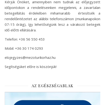
Kérjük Önöket, amennyiben nem tudnak az előjegyzett
időpontokon a rendeléseinken megjelenni, a zavartalan
betegellátás érdekében mihamarabb értesítsék a
rendelőintézetet az alábbi telefonszámon (munkanapokon
07-15 óráig), így lehetőségünk lesz a várakozó betegek
idő előtti ellátására.
Telefon: +36 56 550 453
Mobil: +36 30 174 0293
elojegyzes@mezoturikorhaz.hu
Segítségüket előre is köszönjük!
AZ EGÉSZSÉGABLAK