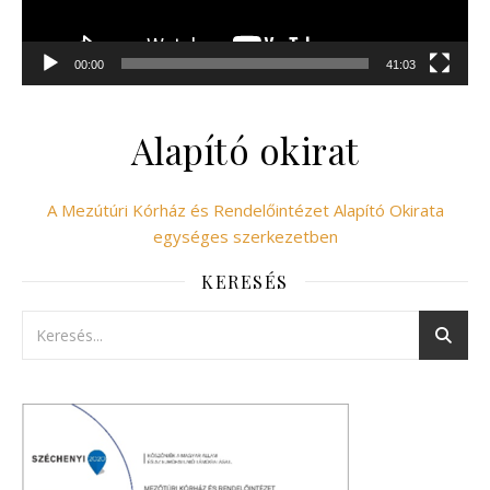
00:00
41:03
Alapító okirat
A Mezútúri Kórház és Rendelőintézet Alapító Okirata
egységes szerkezetben
KERESÉS