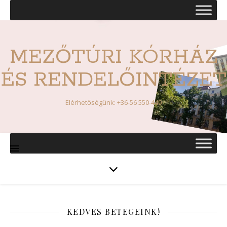
MEZŐTÚRI KÓRHÁZ
ÉS RENDELŐINTÉZET
Elérhetőségünk: +36-56 550-440
KEDVES BETEGEINK!