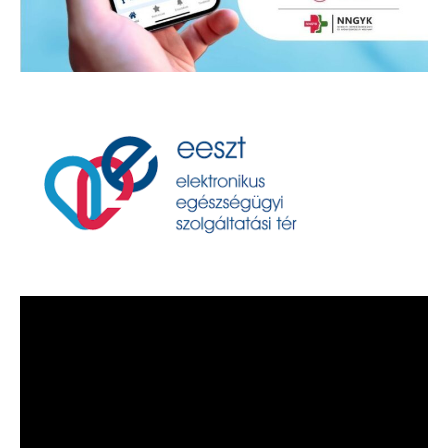
Videólejátszó