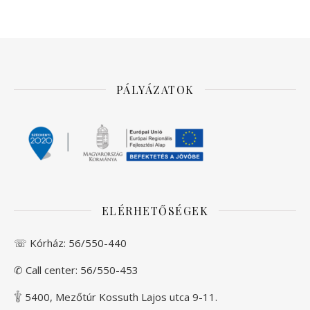
PÁLYÁZATOK
ELÉRHETŐSÉGEK
☏ Kórház:
56/550-440
✆ Call center:
56/550-453
𓇚 5400, Mezőtúr Kossuth Lajos utca 9-11.