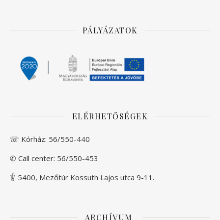
PÁLYÁZATOK
ELÉRHETŐSÉGEK
☏ Kórház:
56/550-440
✆ Call center:
56/550-453
𓇚 5400, Mezőtúr Kossuth Lajos utca 9-11.
ARCHÍVUM