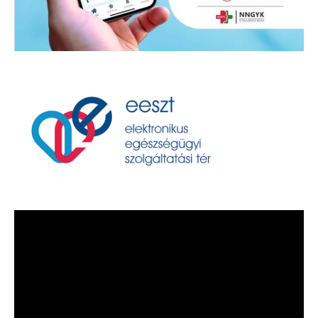
Videólejátszó