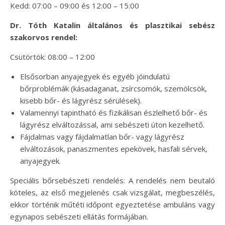
Kedd: 07:00 – 09:00 és 12:00 – 15:00
Dr. Tóth Katalin általános és plasztikai sebész
szakorvos rendel:
Csütörtök: 08:00 – 12:00
Elsősorban anyajegyek és egyéb jóindulatú
bőrproblémák (kásadaganat, zsírcsomók, szemölcsök,
kisebb bőr- és lágyrész sérülések).
Valamennyi tapintható és fizikálisan észlelhető bőr- és
lágyrész elváltozással, ami sebészeti úton kezelhető.
Fájdalmas vagy fájdalmatlan bőr- vagy lágyrész
elváltozások, panaszmentes epekövek, hasfali sérvek,
anyajegyek.
Speciális bőrsebészeti rendelés: A rendelés nem beutaló
köteles, az első megjelenés csak vizsgálat, megbeszélés,
ekkor történik műtéti időpont egyeztetése ambuláns vagy
egynapos sebészeti ellátás formájában.