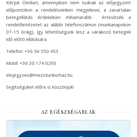
Kérjük Önöket, amennyiben nem tudnak az előjegyzett
időpontokon a rendeléseinken megjelenni, a zavartalan
betegellátás érdekében mihamarabb értesítsék a
rendelőintézetet az alábbi telefonszámon (munkanapokon
07-15 óráig), így lehetőségünk lesz a várakozó betegek
idő előtti ellátására.
Telefon: +36 56 550 453
Mobil: +36 30 174 0293
elojegyzes@mezoturikorhaz.hu
Segítségüket előre is köszönjük!
AZ EGÉSZSÉGABLAK