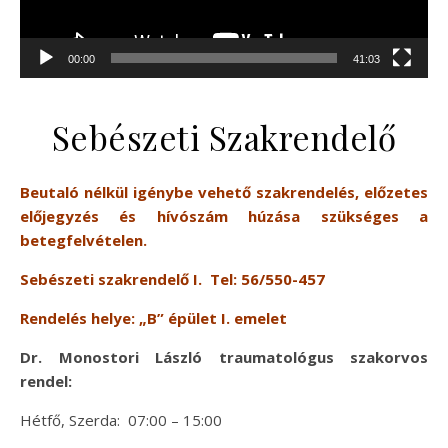
00:00
41:03
Sebészeti Szakrendelő
Beutaló nélkül igénybe vehető szakrendelés,
előzetes
előjegyzés és hívószám húzása szükséges a
betegfelvételen.
Sebészeti szakrendelő I. Tel:
56/
550-457
Rendelés helye: „B” épület I. emelet
Dr. Monostori László traumatológus szakorvos
rendel:
Hétfő, Szerda: 07:00 – 15:00