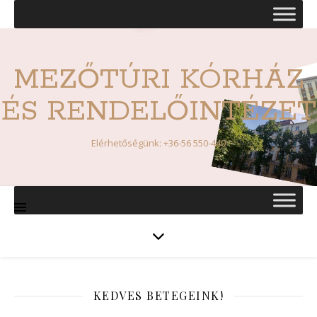
MEZŐTÚRI KÓRHÁZ
ÉS RENDELŐINTÉZET
Elérhetőségünk: +36-56 550-440
KEDVES BETEGEINK!