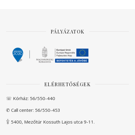
PÁLYÁZATOK
ELÉRHETŐSÉGEK
☏ Kórház:
56/550-440
✆ Call center:
56/550-453
𓇚 5400, Mezőtúr Kossuth Lajos utca 9-11.