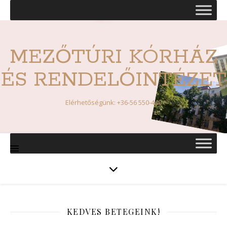
MEZŐTÚRI KÓRHÁZ
ÉS RENDELŐINTÉZET
Elérhetőségünk: +36-56 550-440
KEDVES BETEGEINK!