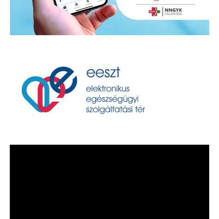
Videólejátszó