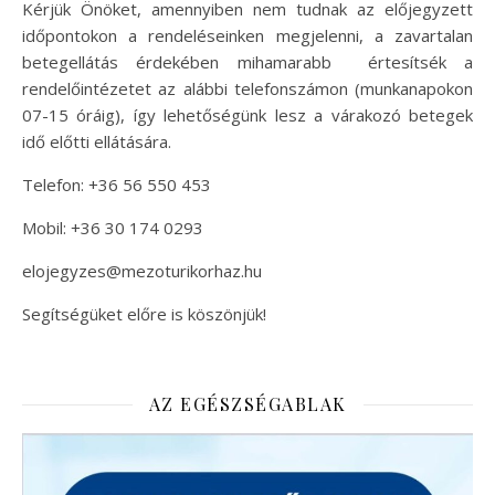
Kérjük Önöket, amennyiben nem tudnak az előjegyzett
időpontokon a rendeléseinken megjelenni, a zavartalan
betegellátás érdekében mihamarabb értesítsék a
rendelőintézetet az alábbi telefonszámon (munkanapokon
07-15 óráig), így lehetőségünk lesz a várakozó betegek
idő előtti ellátására.
Telefon: +36 56 550 453
Mobil: +36 30 174 0293
elojegyzes@mezoturikorhaz.hu
Segítségüket előre is köszönjük!
AZ EGÉSZSÉGABLAK