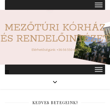
MEZŐTÚRI KÓRHÁZ
ÉS RENDELŐINTÉZET
Elérhetőségünk: +36-56 550-440
KEDVES BETEGEINK!