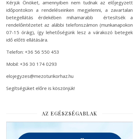
Kérjük Önöket, amennyiben nem tudnak az előjegyzett
időpontokon a rendeléseinken megjelenni, a zavartalan
betegellátás érdekében mihamarabb értesítsék a
rendelőintézetet az alábbi telefonszámon (munkanapokon
07-15 óráig), így lehetőségünk lesz a várakozó betegek
idő előtti ellátására.
Telefon: +36 56 550 453
Mobil: +36 30 174 0293
elojegyzes@mezoturikorhaz.hu
Segítségüket előre is köszönjük!
AZ EGÉSZSÉGABLAK