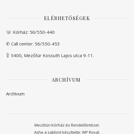
ELÉRHETŐSÉGEK
☏ Kórház:
56/550-440
✆ Call center:
56/550-453
𓇚 5400, Mezőtúr Kossuth Lajos utca 9-11.
ARCHÍVUM
Archívum
Mezőtúri Kórház és Rendelőintézet.
Ashe a sablont készítette:
WP Royal
.