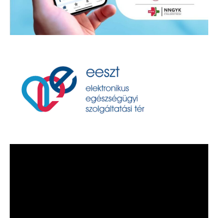
Videólejátszó