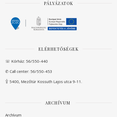
PÁLYÁZATOK
ELÉRHETŐSÉGEK
☏ Kórház:
56/550-440
✆ Call center:
56/550-453
𓇚 5400, Mezőtúr Kossuth Lajos utca 9-11.
ARCHÍVUM
Archívum