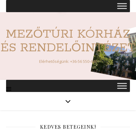
MEZŐTÚRI KÓRHÁZ
ÉS RENDELŐINTÉZET
Elérhetőségünk: +36-56 550-440
KEDVES BETEGEINK!