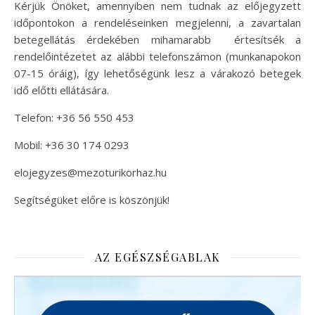
Kérjük Önöket, amennyiben nem tudnak az előjegyzett
időpontokon a rendeléseinken megjelenni, a zavartalan
betegellátás érdekében mihamarabb értesítsék a
rendelőintézetet az alábbi telefonszámon (munkanapokon
07-15 óráig), így lehetőségünk lesz a várakozó betegek
idő előtti ellátására.
Telefon: +36 56 550 453
Mobil: +36 30 174 0293
elojegyzes@mezoturikorhaz.hu
Segítségüket előre is köszönjük!
AZ EGÉSZSÉGABLAK