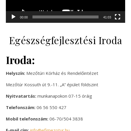
00:00
41:03
Egészségfejlesztési Iroda
Iroda:
Helyszín:
Mezőtúri Kórház és Rendelőintézet
Mezőtúr Kossuth út 9.-11.
„A” épület földszint
Nyitvatartás:
munkanapokon 07-15 óráig
Telefonszám:
06 56 550 427
Mobil telefonszám:
06-70/504 3838
E-mail cím:
info@efimezotur.hu