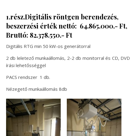
1.rész.Digitális röntgen berendezés,
beszerzési érték nettó: 64.865.000.- Ft,
Bruttó: 82.378.550.- Ft
Digitális RTG min 50 kW-os generátorral
2 db leletező munkaállomás, 2-2 db monitorral és CD, DVD
írási lehetősséggel
PACS rendszer 1 db.
Nézegető munkaállomás 8db