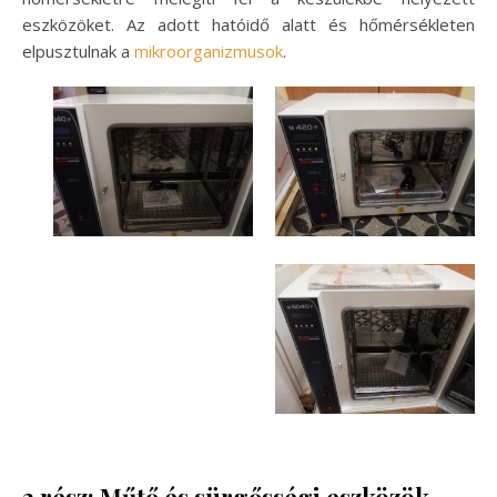
eszközöket. Az adott hatóidő alatt és hőmérsékleten
elpusztulnak a
mikroorganizmusok
.
3.rész: Műtő és sürgősségi eszközök