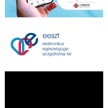
Videólejátszó