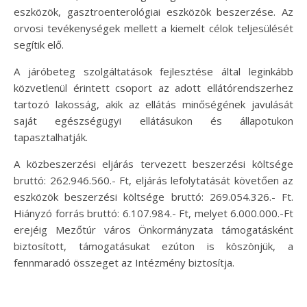
eszközök, gasztroenterológiai eszközök beszerzése. Az
orvosi tevékenységek mellett a kiemelt célok teljesülését
segítik elő.
A járóbeteg szolgáltatások fejlesztése által leginkább
közvetlenül érintett csoport az adott ellátórendszerhez
tartozó lakosság, akik az ellátás minőségének javulását
saját egészségügyi ellátásukon és állapotukon
tapasztalhatják.
A közbeszerzési eljárás tervezett beszerzési költsége
bruttó: 262.946.560.- Ft, eljárás lefolytatását követően az
eszközök beszerzési költsége bruttó: 269.054.326.- Ft.
Hiányzó forrás bruttó: 6.107.984.- Ft, melyet 6.000.000.-Ft
erejéig Mezőtúr város Önkormányzata támogatásként
biztosított, támogatásukat ezúton is köszönjük, a
fennmaradó összeget az Intézmény biztosítja.