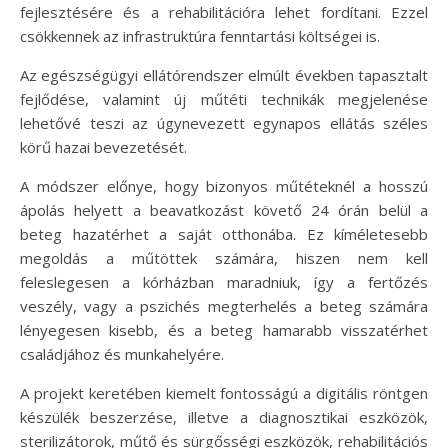
fejlesztésére és a rehabilitációra lehet fordítani. Ezzel
csökkennek az infrastruktúra fenntartási költségei is.
Az egészségügyi ellátórendszer elmúlt években tapasztalt
fejlődése, valamint új műtéti technikák megjelenése
lehetővé teszi az úgynevezett egynapos ellátás széles
körű hazai bevezetését.
A módszer előnye, hogy bizonyos műtéteknél a hosszú
ápolás helyett a beavatkozást követő 24 órán belül a
beteg hazatérhet a saját otthonába. Ez kíméletesebb
megoldás a műtöttek számára, hiszen nem kell
feleslegesen a kórházban maradniuk, így a fertőzés
veszély, vagy a pszichés megterhelés a beteg számára
lényegesen kisebb, és a beteg hamarabb visszatérhet
családjához és munkahelyére.
A projekt keretében kiemelt fontosságú a digitális röntgen
készülék beszerzése, illetve a diagnosztikai eszközök,
sterilizátorok, műtő és sürgősségi eszközök, rehabilitációs