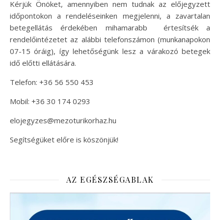
Kérjük Önöket, amennyiben nem tudnak az előjegyzett
időpontokon a rendeléseinken megjelenni, a zavartalan
betegellátás érdekében mihamarabb értesítsék a
rendelőintézetet az alábbi telefonszámon (munkanapokon
07-15 óráig), így lehetőségünk lesz a várakozó betegek
idő előtti ellátására.
Telefon: +36 56 550 453
Mobil: +36 30 174 0293
elojegyzes@mezoturikorhaz.hu
Segítségüket előre is köszönjük!
AZ EGÉSZSÉGABLAK