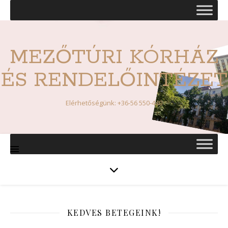
MEZŐTÚRI KÓRHÁZ
ÉS RENDELŐINTÉZET
Elérhetőségünk: +36-56 550-440
KEDVES BETEGEINK!