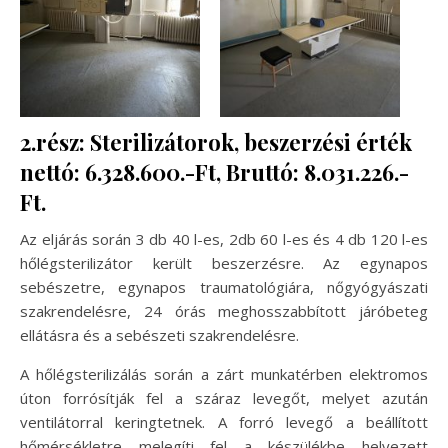
2.rész: Sterilizátorok, beszerzési érték
nettó: 6.328.600.-Ft, Bruttó: 8.031.226.-
Ft.
Az eljárás során 3 db 40 l-es, 2db 60 l-es és 4 db 120 l-es
hőlégsterilizátor került beszerzésre. Az egynapos
sebészetre, egynapos traumatológiára, nőgyógyászati
szakrendelésre, 24 órás meghosszabbított járóbeteg
ellátásra és a sebészeti szakrendelésre.
A hőlégsterilizálás során a zárt munkatérben elektromos
úton forrósítják fel a száraz levegőt, melyet azután
ventilátorral keringtetnek. A forró levegő a beállított
hőmérsékletre melegíti fel a készülékbe helyezett